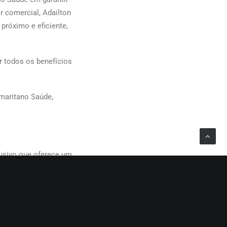
r comercial, Adailton
róximo e eficiente,
r todos os benefícios
maritano Saúde,
lusivo que oferece um
 uma enfermeira
parto, pós-parto e
ra, promovendo o