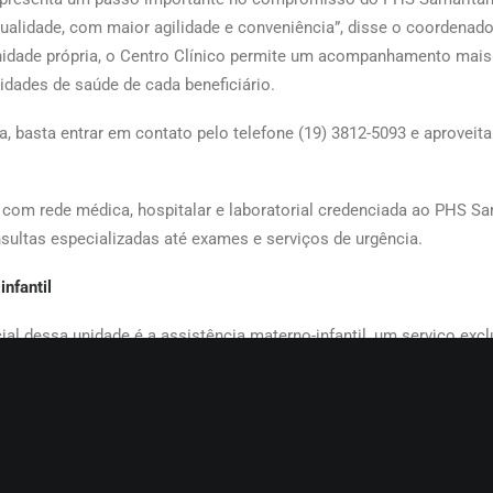
alidade, com maior agilidade e conveniência”, disse o coordenado
dade própria, o Centro Clínico permite um acompanhamento mais p
dades de saúde de cada beneficiário.
a, basta entrar em contato pelo telefone (19) 3812-5093 e aproveita
com rede médica, hospitalar e laboratorial credenciada ao PHS Sa
ultas especializadas até exames e serviços de urgência.
nfantil
cial dessa unidade é a assistência materno-infantil, um serviço exc
izado para famílias, gestantes, puérperas e recém-nascidos. Com
as mães poderão esclarecer as dúvidas mais comuns sobre gravidez, 
 Esse suporte contribui para uma gestação mais tranquila e segu
do bebê desde os primeiros momentos de vida.