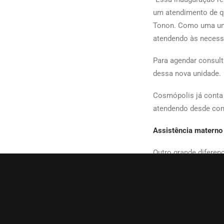
um atendimento de qu
Tonon. Como uma uni
atendendo às necessi
Para agendar consult
dessa nova unidade.
Cosmópolis já conta 
atendendo desde cons
Assistência materno i
Outro grande diferen
atendimento especial
obstétrica, as futur
cuidados com o bebê.
bem-estar da mãe e 