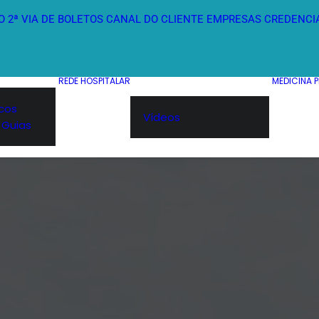
O
2ª VIA DE BOLETOS
CANAL DO CLIENTE
EMPRESAS
CREDENCI
REDE HOSPITALAR
MEDICINA 
icos
Vídeos
 Guias