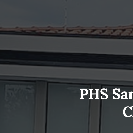
PHS Sam
C