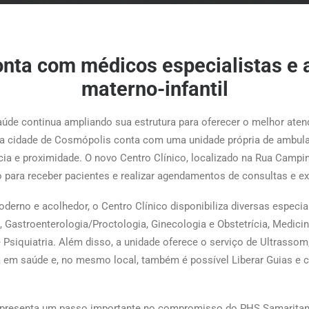
nta com médicos especialistas e 
materno-infantil
úde continua ampliando sua estrutura para oferecer o melhor ate
, a cidade de Cosmópolis conta com uma unidade própria de ambulat
ia e proximidade. O novo Centro Clínico, localizado na Rua Campin
to para receber pacientes e realizar agendamentos de consultas e e
rno e acolhedor, o Centro Clínico disponibiliza diversas especia
, Gastroenterologia/Proctologia, Ginecologia e Obstetrícia, Medicin
e Psiquiatria. Além disso, a unidade oferece o serviço de Ultrasso
 em saúde e, no mesmo local, também é possível Liberar Guias e c
epresenta um passo importante no compromisso do PHS Samaritan