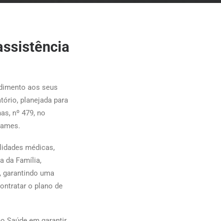
assistência
ndimento aos seus
ório, planejada para
as, nº 479, no
xames.
lidades médicas,
a da Família,
m, garantindo uma
ontratar o plano de
o Saúde em garantir