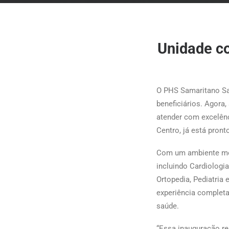
Unidade co
O PHS Samaritano Sa
beneficiários. Agora
atender com excelênc
Centro, já está pron
Com um ambiente mode
incluindo Cardiologia
Ortopedia, Pediatria 
experiência completa
saúde.
“Essa inauguração r