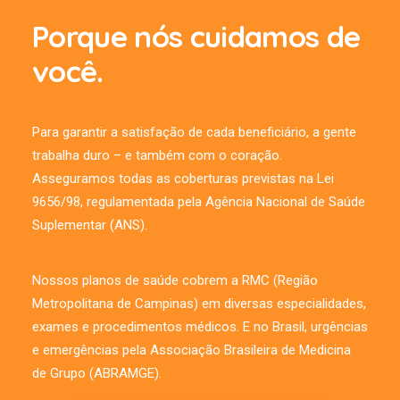
Porque nós cuidamos de
29/07/2026
você.
Novo acesso à Telemedicina
do PHS Samaritano Saúde
Para garantir a satisfação de cada beneficiário, a gente
trabalha duro – e também com o coração.
SAIBA MAIS
Asseguramos todas as coberturas previstas na Lei
9656/98, regulamentada pela Agência Nacional de Saúde
Suplementar (ANS).
Nossos planos de saúde cobrem a RMC (Região
Metropolitana de Campinas) em diversas especialidades,
exames e procedimentos médicos. E no Brasil, urgências
e emergências pela Associação Brasileira de Medicina
de Grupo (ABRAMGE).