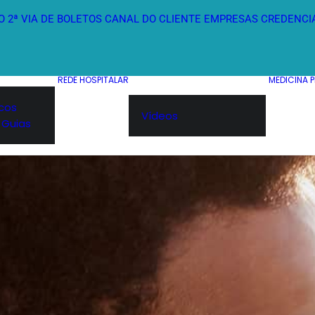
O
2ª VIA DE BOLETOS
CANAL DO CLIENTE
EMPRESAS
CREDENCI
REDE HOSPITALAR
MEDICINA 
icos
Vídeos
 Guias