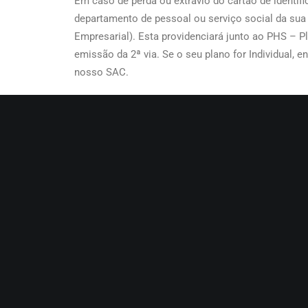
Em caso de perda ou extravio do cartão de identi
departamento de pessoal ou serviço social da sua
Empresarial). Esta providenciará junto ao PHS – P
emissão da 2ª via. Se o seu plano for Individual, 
nosso SAC.
Assine nossa Newsle