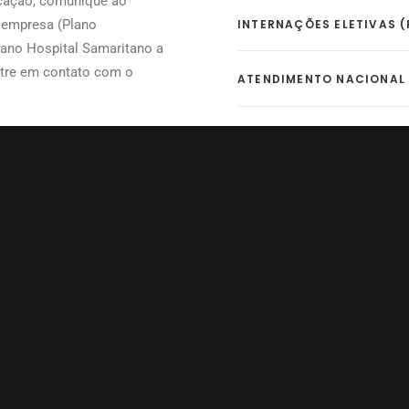
ficação, comunique ao
 empresa (Plano
INTERNAÇÕES ELETIVAS
lano Hospital Samaritano a
entre em contato com o
ATENDIMENTO NACIONAL
tter