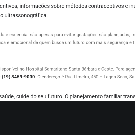
ntivos, informações sobre métodos contraceptivos e in
o ultrassonográfica.
do é essencial não apenas para evitar gestações não planejadas,
ica e emocional de quem busca um futuro com mais segurança e tr
isponível no Hospital Samaritano Santa Bárbara d’Oeste. Para agen
e
(19) 3459-9000
. O endereço é Rua Limeira, 450 – Lagoa Seca, Sa
saúde, cuide do seu futuro. O planejamento familiar tran