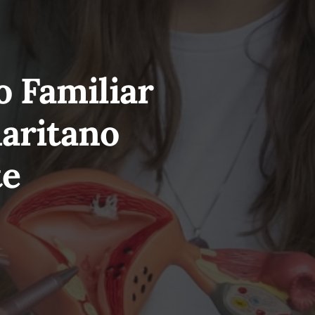
 Familiar
maritano
te