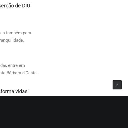
serção de DIU
 mas também para
anquilidade.
dar, entre em
nta Bárbara d’Oeste.
sforma vidas!