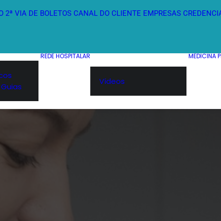
O
2ª VIA DE BOLETOS
CANAL DO CLIENTE
EMPRESAS
CREDENCI
REDE HOSPITALAR
MEDICINA 
icos
Vídeos
 Guias