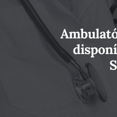
Ambulató
disponí
S